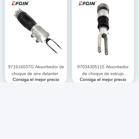
971616037G Absorbedor de
97034305115 Absorbedor
choque de aire delantero
de choque de estrujo
Consiga el mejor precio
Consiga el mejor precio
971 Porsche Panamera
Suspensión de aire
Absorbedor de choque de
Absorbedor de choque
alta eficiencia
Porsche Panamera