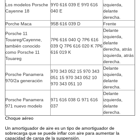
Los modelos Porsche
9Y0 616 039 E 9Y0 616
izquierda,
Cayenne 18
040 E
delante
derecha.
Porche Maca
95B 616 039 D
Frente
Delante
Porsche 11
izquierda,
Touareg/Cayenne,
7P6 616 040 Q 7P6 616
delante
también conocido
039 Q 7P6 616 020 K 7P6
derecha, atrás
como Porsche 11
616 019 K
izquierda, atrás
Touareg
derecha.
Delante
970 343 052 15 970 343
Porsche Panamera
izquierda,
051 15 970 343 052 10
970/2a generación
delante
970 343 051 10
derecha.
Delante
Porsche Panamera
971 616 038 G 971 616
izquierda,
971 nuevo modelo
037
delante
derecha.
Choque aéreo
Un amortiguador de aire es un tipo de amortiguador de
sobrecarga que se puede inflar con aire para aumentar la
capacidad de carga de la suspensión.